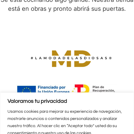
está en obras y pronto abrirá sus puertas.
Valoramos tu privacidad
Finanaciado por la Unión Europea – Next
Usamos cookies para mejorar su experiencia de navegación,
GenerationEU
mostrarle anuncios o contenidos personalizados y analizar
nuestro tráfico. Al hacer clic en “Aceptar todo” usted da su
Mapa Web
Declaración de Accesibilidad
consentimiento a nuestro uso de las cookies.