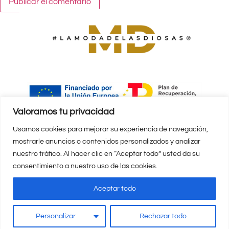
Valoramos tu privacidad
Finanaciado por la Unión Europea – Next
Usamos cookies para mejorar su experiencia de navegación,
GenerationEU
mostrarle anuncios o contenidos personalizados y analizar
nuestro tráfico. Al hacer clic en “Aceptar todo” usted da su
Mapa Web
Declaración de Accesibilidad
consentimiento a nuestro uso de las cookies.
Aceptar todo
Copyright © 2026 E-finance click
Política de privacidad y cookies
–
Aviso Legal
Personalizar
Rechazar todo